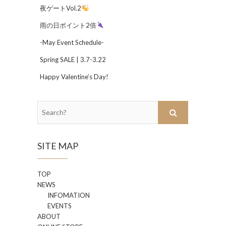
夜ゲートVol.2
雨の日ポイント2倍
-May Event Schedule-
Spring SALE | 3.7-3.22
Happy Valentine’s Day!
Search?
SITE MAP
TOP
NEWS
INFOMATION
EVENTS
ABOUT