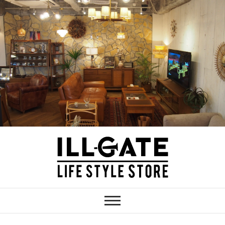
Skip
to
content
ILLGATE
神奈川 厚木のインテリア家具・雑貨シ
ョップ