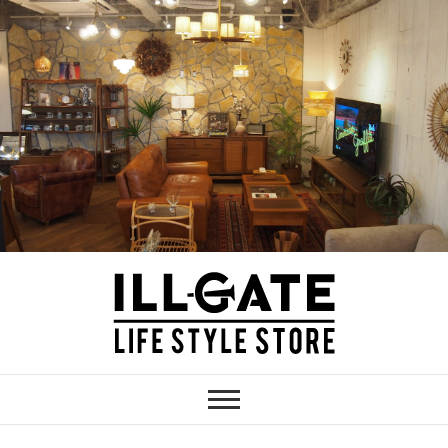
Skip
to
content
ILLGATE
神奈川 厚木のインテリア家具・雑貨シ
ョップ