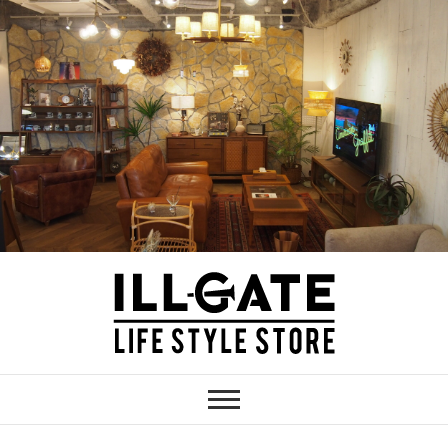
Skip
to
content
ILLGATE
神奈川 厚木のインテリア家具・雑貨シ
ョップ