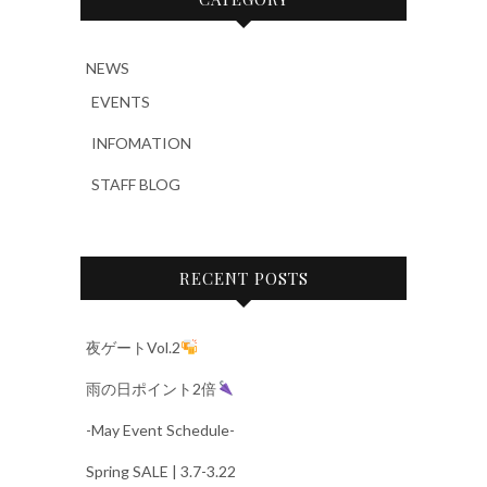
NEWS
EVENTS
INFOMATION
STAFF BLOG
RECENT POSTS
夜ゲートVol.2
雨の日ポイント2倍
-May Event Schedule-
Spring SALE | 3.7-3.22