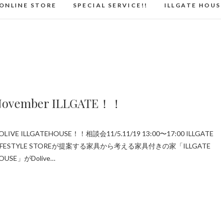
ONLINE STORE
SPECIAL SERVICE!!
ILLGATE HOUS
November ILLGATE！！
OLIVE ILLGATEHOUSE！！相談会11/5.11/19 13:00〜17:00 ILLGATE
IFESTYLE STOREが提案する家具から考える家具付きの家「ILLGATE
OUSE」がDolive…