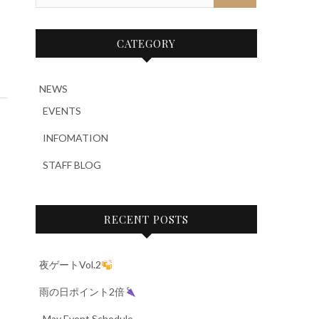
CATEGORY
NEWS
EVENTS
INFOMATION
STAFF BLOG
RECENT POSTS
夜ゲートVol.2
雨の日ポイント2倍
-May Event Schedule-