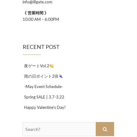
info@illgate.com
《 営業時間 》
10:00 AM – 6:00PM
RECENT POST
夜ゲートVol.2
雨の日ポイント2倍
-May Event Schedule-
Spring SALE | 3.7-3.22
Happy Valentine’s Day!
Search?