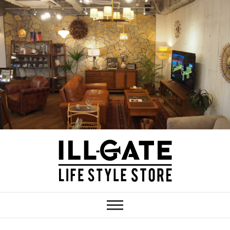
Skip
to
content
ILLGATE
神奈川 厚木のインテリア家具・雑貨シ
ョップ