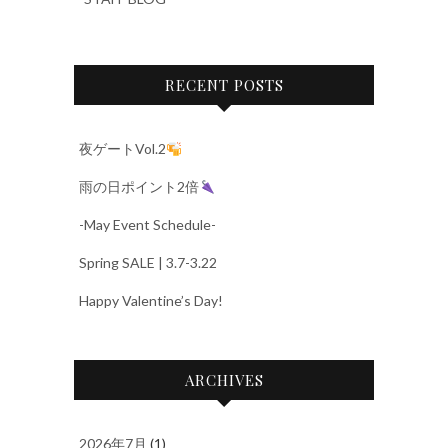
RECENT POSTS
夜ゲートVol.2
雨の日ポイント2倍
-May Event Schedule-
Spring SALE | 3.7-3.22
Happy Valentine’s Day!
ARCHIVES
2026年7月
(1)