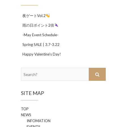
夜ゲートVol.2
雨の日ポイント2倍
-May Event Schedule-
Spring SALE | 3.7-3.22
Happy Valentine’s Day!
Search?
SITE MAP
TOP
NEWS
INFOMATION
EVENTS