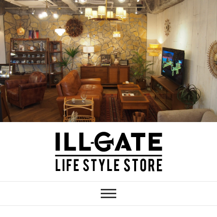
Skip
to
content
ILLGATE
神奈川 厚木のインテリア家具・雑貨シ
ョップ