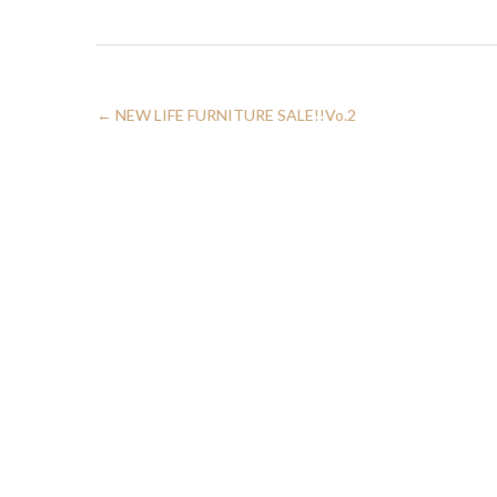
←
NEW LIFE FURNITURE SALE!!Vo.2