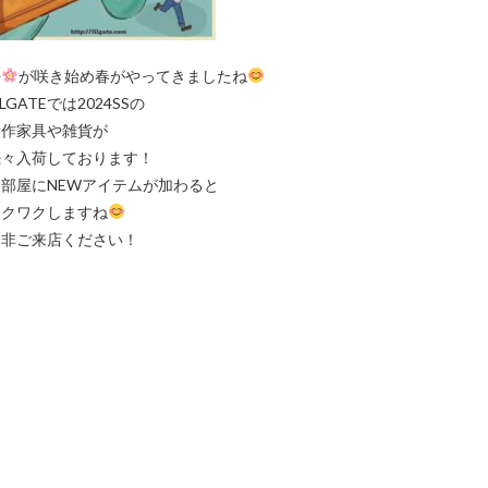
桜
が咲き始め春がやってきましたね
LLGATEでは2024SSの
新作家具や雑貨が
続々入荷しております！
部屋にNEWアイテムが加わると
ワクワクしますね
是非ご来店ください！