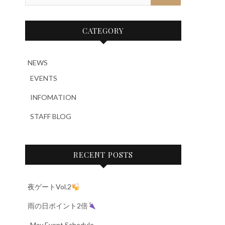
CATEGORY
NEWS
EVENTS
INFOMATION
STAFF BLOG
RECENT POSTS
夜ゲートVol.2
雨の日ポイント2倍
-May Event Schedule-