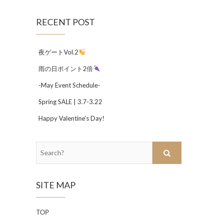
RECENT POST
夜ゲートVol.2
雨の日ポイント2倍
-May Event Schedule-
Spring SALE | 3.7-3.22
Happy Valentine’s Day!
Search?
SITE MAP
TOP