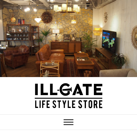
Skip
to
content
ILLGATE
神奈川 厚木のインテリア家具・雑貨シ
ョップ